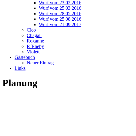
Wurf vom 23.02.2016
Wurf vom 25.03.2016
Wurf vom 28.05.2016
Wurf vom 25.08.2016
Wurf vom 21.09.2017
Cleo
Chagall
Roxanne
R´Eneby
Violett
Gästebuch
Neuer Eintrag
Links
Planung